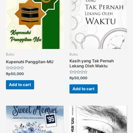
Buku
Buku
Kasih yang Tak Pernah
Kupenuhi Panggilan-MU
Lekang Oleh Waktu
Rated
Rp
50,000
0
Rated
Rp
50,000
out
0
of
out
Add to cart
5
of
Add to cart
5