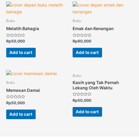
Buku
Buku
Melatih Bahagia
Emak dan Kenangan
Rated
Rated
Rp
50,000
Rp
80,000
0
0
out
out
of
of
Add to cart
Add to cart
5
5
Buku
Kasih yang Tak Pernah
Buku
Lekang Oleh Waktu
Memesan Damai
Rated
Rp
50,000
Rated
Rp
50,000
0
0
out
out
of
Add to cart
of
5
Add to cart
5