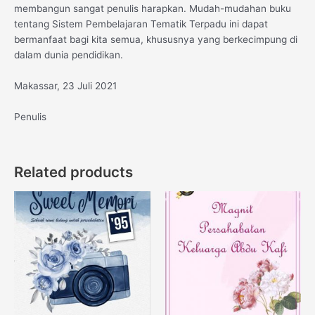
membangun sangat penulis harapkan. Mudah-mudahan buku
tentang Sistem Pembelajaran Tematik Terpadu ini dapat
bermanfaat bagi kita semua, khususnya yang berkecimpung di
dalam dunia pendidikan.
Makassar, 23 Juli 2021
Penulis
Related products