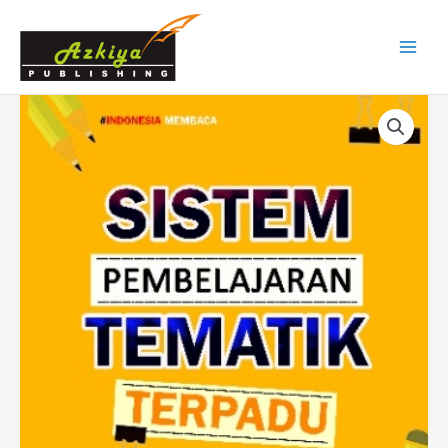
Skip
Main
to
Menu
content
Sistem
Pemebalajaran
Tematik
Terpadu
quantity