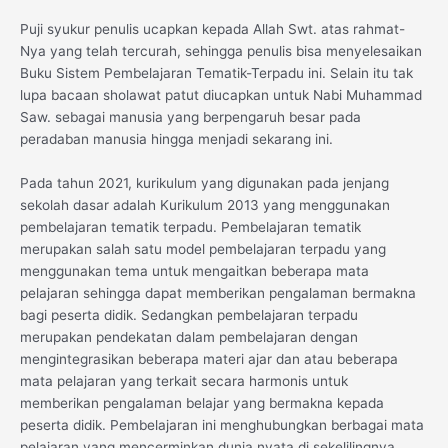
Puji syukur penulis ucapkan kepada Allah Swt. atas rahmat-
Nya yang telah tercurah, sehingga penulis bisa menyelesaikan
Buku Sistem Pembelajaran Tematik-Terpadu ini. Selain itu tak
lupa bacaan sholawat patut diucapkan untuk Nabi Muhammad
Saw. sebagai manusia yang berpengaruh besar pada
peradaban manusia hingga menjadi sekarang ini.
Pada tahun 2021, kurikulum yang digunakan pada jenjang
sekolah dasar adalah Kurikulum 2013 yang menggunakan
pembelajaran tematik terpadu. Pembelajaran tematik
merupakan salah satu model pembelajaran terpadu yang
menggunakan tema untuk mengaitkan beberapa mata
pelajaran sehingga dapat memberikan pengalaman bermakna
bagi peserta didik. Sedangkan pembelajaran terpadu
merupakan pendekatan dalam pembelajaran dengan
mengintegrasikan beberapa materi ajar dan atau beberapa
mata pelajaran yang terkait secara harmonis untuk
memberikan pengalaman belajar yang bermakna kepada
peserta didik. Pembelajaran ini menghubungkan berbagai mata
pelajaran yang mencerminkan dunia nyata di sekelilingnya