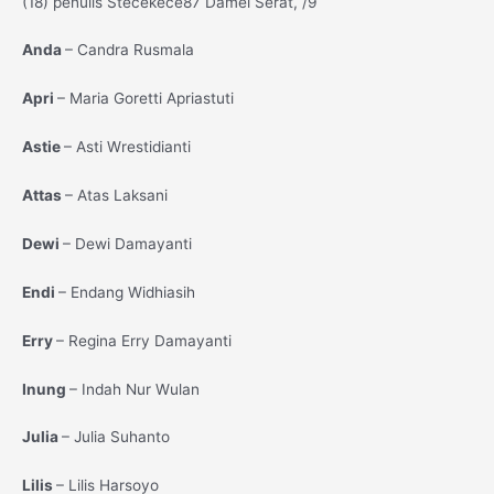
(18) penulis Stecekece87 Damel Serat, /9
Anda
– Candra Rusmala
Apri
– Maria Goretti Apriastuti
Astie
– Asti Wrestidianti
Attas
– Atas Laksani
Dewi
– Dewi Damayanti
Endi
– Endang Widhiasih
Erry
– Regina Erry Damayanti
Inung
– Indah Nur Wulan
Julia
– Julia Suhanto
Lilis
– Lilis Harsoyo