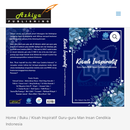
Skip
Main
to
Menu
content
Kisah
Inspiratif
Guru-
guru
Man
Insan
Cendikia
Indonesia
quantity
Home
/
Buku
/ Kisah Inspiratif Guru-guru Man Insan Cendikia
Indonesia