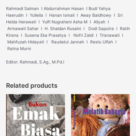
Rahmadi Salman I Abdurrahman Hasan I Budi Yahya
Haerudin I Yulleila I Hanan Ismail I Away Baidhowy I Sri
Helda Herawati I Yulfi Nugraheni Asha M I Aliyah I
Armawati Sahar I H. Shaldan Rusaini I Dodi Saputra I Ratih
Kirana I Susena Eka Prasetya I Nofri Zaldi I Trisnawati I
Mahfuzah Hidayati I Raudatul Jannah I Restu Ulfah I
Ratna Murni
Editor: Rahmadi, S.Ag., M.Pd.I
Related products