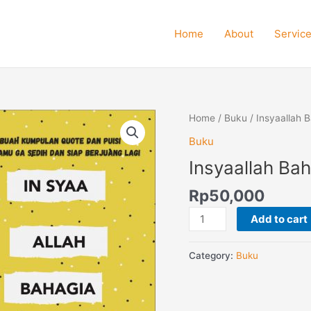
Home
About
Servic
Insyaallah
Home
/
Buku
/ Insyaallah 
Bahagia
Buku
quantity
Insyaallah Ba
Rp
50,000
Add to cart
Category:
Buku