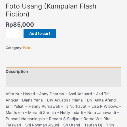
Foto Usang (Kumpulan Flash
Fiction)
Rp
85,000
Add to cart
Category:
Buku
Description
Reviews (0)
Afita Nur Hayati – Anny Dharma – Asni Januarti – Asri Tri
Angkati -Diana Yana – Elly Agustin Fitriana – Elvi Anita Afandi –
Erni Yuliati – Henny Purnawati – Iis Nurhayati – Lisa R Wibowo –
Mahfuzoh – Meranti Sarmin – Netty Indarti – Nora Janawahti –
Purwati Idamaningsih – Renata S Sadjad – Retno W – Rita
Tiaswari – Siti Rohmah A’yuni – Sri Utami – Taufan Dj – Titin