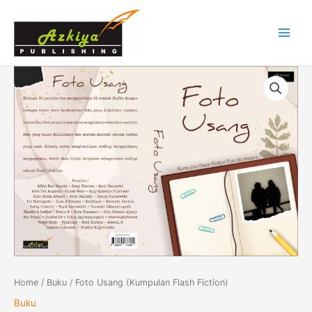
Skip
Main
to
Menu
content
Foto
Usang
(Kumpulan
Flash
Fiction)
quantity
Home
/
Buku
/ Foto Usang (Kumpulan Flash Fiction)
Buku