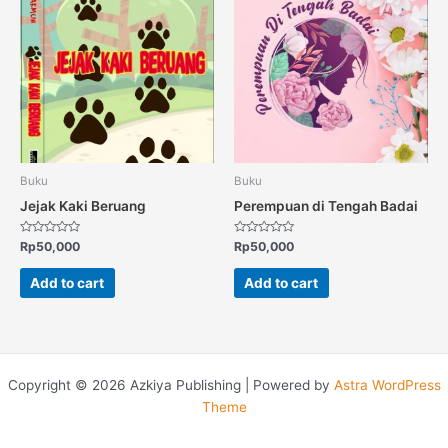
Buku
Buku
Jejak Kaki Beruang
Perempuan di Tengah Badai
Rated
Rated
Rp
50,000
Rp
50,000
0
0
out
out
of
of
Add to cart
Add to cart
5
5
Copyright © 2026 Azkiya Publishing | Powered by
Astra WordPress
Theme