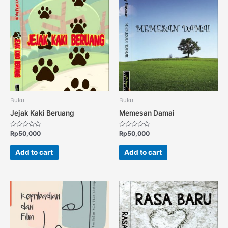
Buku
Buku
Jejak Kaki Beruang
Memesan Damai
Rated
Rated
Rp
50,000
Rp
50,000
0
0
out
out
of
of
Add to cart
Add to cart
5
5