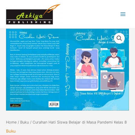
Skip
Main
to
Menu
content
Curahan
Hati
Siswa
Belajar
di
Masa
Pandemi
Kelas
8
quantity
Home
/
Buku
/ Curahan Hati Siswa Belajar di Masa Pandemi Kelas 8
Buku