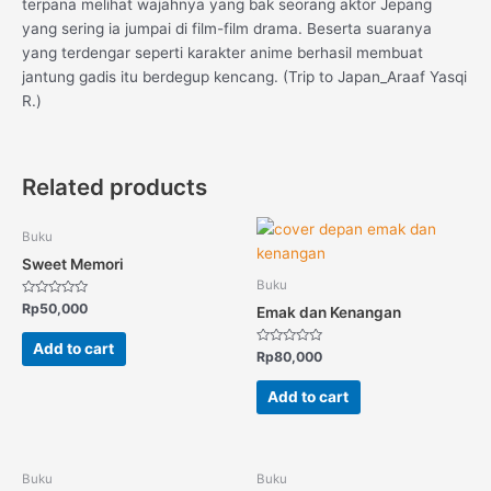
terpana melihat wajahnya yang bak seorang aktor Jepang
yang sering ia jumpai di film-film drama. Beserta suaranya
yang terdengar seperti karakter anime berhasil membuat
jantung gadis itu berdegup kencang. (Trip to Japan_Araaf Yasqi
R.)
Related products
Buku
Sweet Memori
Buku
Rated
Rp
50,000
Emak dan Kenangan
0
out
of
Add to cart
5
Rated
Rp
80,000
0
out
of
Add to cart
5
Buku
Buku