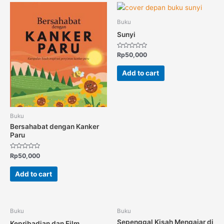
Buku
Sunyi
Rated
Rp
50,000
0
out
of
Add to cart
5
Buku
Bersahabat dengan Kanker
Paru
Rated
Rp
50,000
0
out
of
Add to cart
5
Buku
Buku
Sepenggal Kisah Mengajar di
Kepribadian dan Film