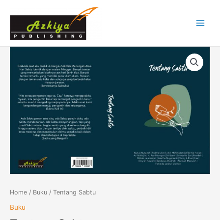
Skip
Main
to
Menu
content
Tentang
Sabtu
quantity
Home
/
Buku
/ Tentang Sabtu
Buku