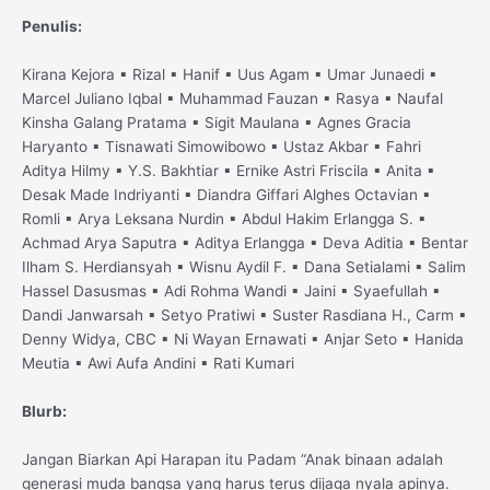
Penulis:
Kirana Kejora ▪ Rizal ▪ Hanif ▪ Uus Agam ▪ Umar Junaedi ▪
Marcel Juliano Iqbal ▪ Muhammad Fauzan ▪ Rasya ▪ Naufal
Kinsha Galang Pratama ▪ Sigit Maulana ▪ Agnes Gracia
Haryanto ▪ Tisnawati Simowibowo ▪ Ustaz Akbar ▪ Fahri
Aditya Hilmy ▪ Y.S. Bakhtiar ▪ Ernike Astri Friscila ▪ Anita ▪
Desak Made Indriyanti ▪ Diandra Giffari Alghes Octavian ▪
Romli ▪ Arya Leksana Nurdin ▪ Abdul Hakim Erlangga S. ▪
Achmad Arya Saputra ▪ Aditya Erlangga ▪ Deva Aditia ▪ Bentar
Ilham S. Herdiansyah ▪ Wisnu Aydil F. ▪ Dana Setialami ▪ Salim
Hassel Dasusmas ▪ Adi Rohma Wandi ▪ Jaini ▪ Syaefullah ▪
Dandi Janwarsah ▪ Setyo Pratiwi ▪ Suster Rasdiana H., Carm ▪
Denny Widya, CBC ▪ Ni Wayan Ernawati ▪ Anjar Seto ▪ Hanida
Meutia ▪ Awi Aufa Andini ▪ Rati Kumari
Blurb:
Jangan Biarkan Api Harapan itu Padam “Anak binaan adalah
generasi muda bangsa yang harus terus dijaga nyala apinya.