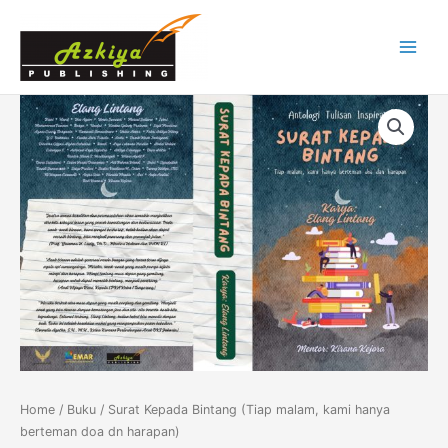
Skip
Main
to
Menu
content
Surat
Kepada
Bintang
(Tiap
malam,
kami
hanya
berteman
doa
dn
harapan)
quantity
Home
/
Buku
/ Surat Kepada Bintang (Tiap malam, kami hanya
berteman doa dn harapan)