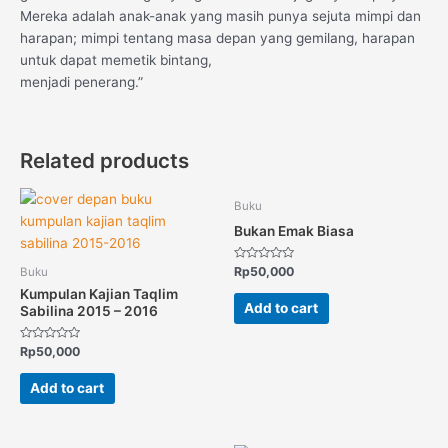
Mereka adalah anak-anak yang masih punya sejuta mimpi dan
harapan; mimpi tentang masa depan yang gemilang, harapan
untuk dapat memetik bintang,
menjadi penerang.”
Related products
Buku
Bukan Emak Biasa
Rated
Rp
50,000
Buku
0
out
Kumpulan Kajian Taqlim
of
Add to cart
Sabilina 2015 – 2016
5
Rated
Rp
50,000
0
out
of
Add to cart
5