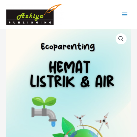
Skip
Main
to
Menu
content
Seri
Ecoparenting
Hemat
Listrik
dan
Air
quantity