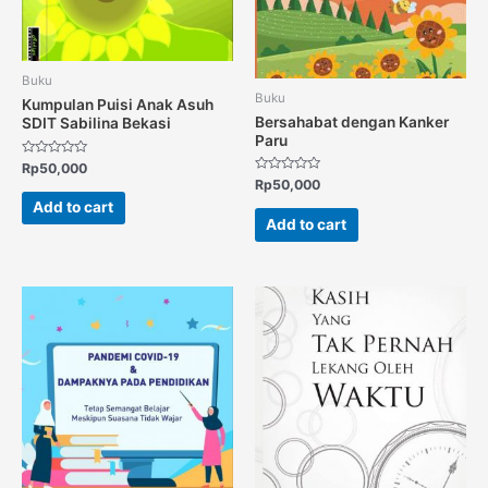
Buku
Buku
Kumpulan Puisi Anak Asuh
Bersahabat dengan Kanker
SDIT Sabilina Bekasi
Paru
Rated
Rp
50,000
0
Rated
Rp
50,000
out
0
of
Add to cart
out
5
of
Add to cart
5