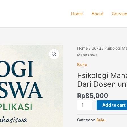
Home
About
Servic
Psikologi
Home
/
Buku
/ Psikologi M
Mahasiswa
Mahasiswa
Konsep
Buku
dan
Psikologi Mah
Aplikasi
Dari
Dari Dosen u
Dosen
Rp
85,000
untuk
Mahasiswa
Add to cart
quantity
Category:
Buku