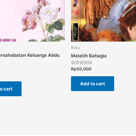
Buku
ersahabatan Keluarga Abdu
Melatih Bahagia
Rated
Rp
50,000
0
out
of
Add to cart
5
o cart