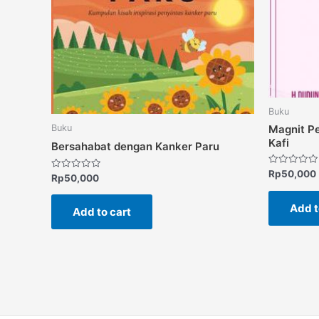
Buku
Magnit P
Buku
Kafi
Bersahabat dengan Kanker Paru
Rated
Rp
50,000
Rated
Rp
50,000
0
0
out
out
of
of
Add t
5
Add to cart
5