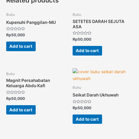
Related products
Buku
Buku
SETETES DARAH SEJUTA
Kupenuhi Panggilan-MU
ASA
Rated
Rp
50,000
0
Rated
Rp
50,000
out
0
of
out
Add to cart
5
of
Add to cart
5
Buku
Magnit Persahabatan
Keluarga Abdu Kafi
Buku
Seikat Darah Ukhuwah
Rated
Rp
50,000
0
out
Rated
Rp
50,000
of
Add to cart
0
5
out
of
Add to cart
5