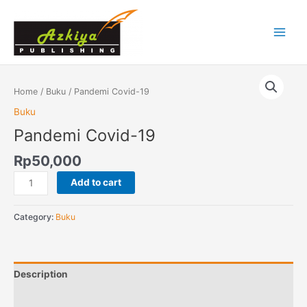
Skip
Main
to
Menu
content
Pandemi
Covid-
Home
/
Buku
/ Pandemi Covid-19
19
Buku
quantity
Pandemi Covid-19
Rp
50,000
Add to cart
Category:
Buku
Description
Reviews (0)