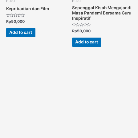
Buku
Buku
Sepenggal Kisah Mengajar di
Kepribadian dan Film
Masa Pandemi Bersama Guru
Inspiratif
Rated
Rp
50,000
0
out
Rated
Rp
50,000
of
Add to cart
0
5
out
of
Add to cart
5