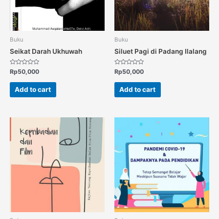
Buku
Buku
Seikat Darah Ukhuwah
Siluet Pagi di Padang Ilalang
Rated
Rated
Rp
50,000
Rp
50,000
0
0
out
out
of
of
Add to cart
Add to cart
5
5