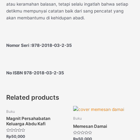
atau keramahan balasan, tetapi selalu ingatlah bahwa setiap
detikmu mempunyai catatan baik dari sang pencatat yang
akan membantumu di kehidupan abadi.
Nomor Seri :978-2018-03-2-35
No ISBN
978-2018-03-2-35
Related products
Buku
Magnit Persahabatan
Buku
Keluarga Abdu Kafi
Memesan Damai
Rated
Rp
50,000
Rated
Rp
50,000
0