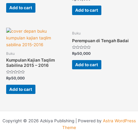
0
out
out
of
Add to cart
of
5
Add to cart
5
Buku
Perempuan di Tengah Badai
Rated
Rp
50,000
Buku
0
out
Kumpulan Kajian Taqlim
of
Add to cart
Sabilina 2015 – 2016
5
Rated
Rp
50,000
0
out
of
Add to cart
5
Copyright © 2026 Azkiya Publishing | Powered by
Astra WordPress
Theme