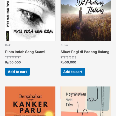
Buku
Buku
Pinta Indah Sang Suami
Siluet Pagi di Padang Ilalang
Rated
Rated
Rp
50,000
Rp
50,000
0
0
out
out
of
of
Add to cart
Add to cart
5
5