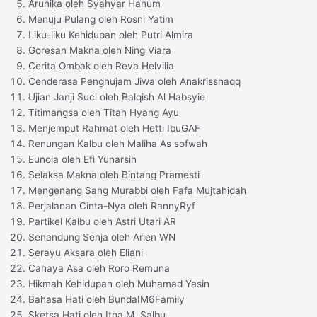
Arunika oleh Syahyar Hanum
Menuju Pulang oleh Rosni Yatim
Liku-liku Kehidupan oleh Putri Almira
Goresan Makna oleh Ning Viara
Cerita Ombak oleh Reva Helvilia
Cenderasa Penghujam Jiwa oleh Anakrisshaqq
Ujian Janji Suci oleh Balqish Al Habsyie
Titimangsa oleh Titah Hyang Ayu
Menjemput Rahmat oleh Hetti IbuGAF
Renungan Kalbu oleh Maliha As sofwah
Eunoia oleh Efi Yunarsih
Selaksa Makna oleh Bintang Pramesti
Mengenang Sang Murabbi oleh Fafa Mujtahidah
Perjalanan Cinta-Nya oleh RannyRyf
Partikel Kalbu oleh Astri Utari AR
Senandung Senja oleh Arien WN
Serayu Aksara oleh Eliani
Cahaya Asa oleh Roro Remuna
Hikmah Kehidupan oleh Muhamad Yasin
Bahasa Hati oleh BundaIM6Family
Sketsa Hati oleh Itha M. Salbu