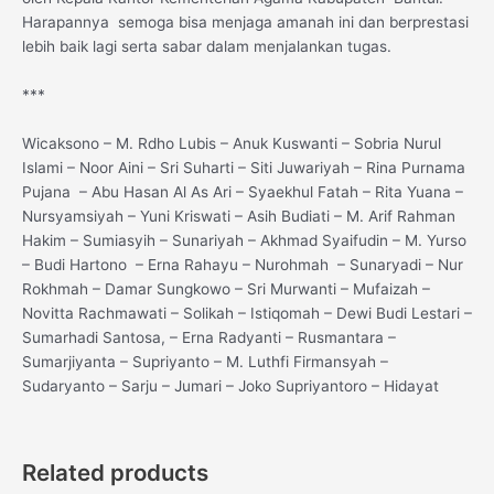
Harapannya semoga bisa menjaga amanah ini dan berprestasi
lebih baik lagi serta sabar dalam menjalankan tugas.
***
Wicaksono – M. Rdho Lubis – Anuk Kuswanti – Sobria Nurul
Islami – Noor Aini – Sri Suharti – Siti Juwariyah – Rina Purnama
Pujana – Abu Hasan Al As Ari – Syaekhul Fatah – Rita Yuana –
Nursyamsiyah – Yuni Kriswati – Asih Budiati – M. Arif Rahman
Hakim – Sumiasyih – Sunariyah – Akhmad Syaifudin – M. Yurso
– Budi Hartono – Erna Rahayu – Nurohmah – Sunaryadi – Nur
Rokhmah – Damar Sungkowo – Sri Murwanti – Mufaizah –
Novitta Rachmawati – Solikah – Istiqomah – Dewi Budi Lestari –
Sumarhadi Santosa, – Erna Radyanti – Rusmantara –
Sumarjiyanta – Supriyanto – M. Luthfi Firmansyah –
Sudaryanto – Sarju – Jumari – Joko Supriyantoro – Hidayat
Related products