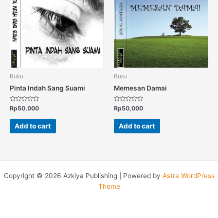
Buku
Buku
Pinta Indah Sang Suami
Memesan Damai
Rated
Rated
Rp
50,000
Rp
50,000
0
0
out
out
of
of
Add to cart
Add to cart
5
5
Copyright © 2026 Azkiya Publishing | Powered by
Astra WordPress
Theme