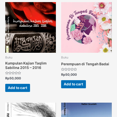
Buku
Buku
Kumpulan Kajian Taqlim
Perempuan di Tengah Badai
Sabilina 2015 – 2016
Rated
Rp
50,000
0
Rated
Rp
50,000
out
0
of
out
Add to cart
5
of
Add to cart
5