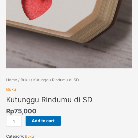
Home
/
Buku
/ Kutunggu Rindumu di SD
Buku
Kutunggu Rindumu di SD
Rp
75,000
Add to cart
Category:
Buku