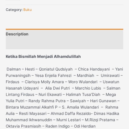
Category:
Buku
Description
Reviews (0)
Ketika Bismillah Menjadi Alhamdulillah
Dalman – Hesti – Qoniatul Qudsiyah – Chica Handayani – Yani
Purwaningsih – Yesa Enjelia Fahrezi – Mardhiah – Umirawati –
Firdaus – Clarisya Molly Amara – Woro Wulandari – Uswatun
Hasanah Udayani – Alia Dwi Putri – Marchio Lubis – Salman
Lintang Firdaus – Nuri Ekawati – Halimah Tusa’Diah – Mega
Yulia Putri – Randy Rahma Putra – Sawiyah – Hari Gunawan –
Bintara Muzammal Alkahfi P – S. Amalia Wulandari – Rahma
Aulia – Resti Mayasari – Ahmad Daffa Rezaldo- Dimas Hadika
Muhammad Ikhwanuddin – Murni Lestari – M.Rizqi Pratama –
Oktavia Prasmiasih – Raden Indigo – Odi Herdian