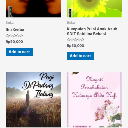
Buku
Buku
Kumpulan Puisi Anak Asuh
Ibu Kedua
SDIT Sabilina Bekasi
Rated
Rp
50,000
0
Rated
Rp
50,000
out
0
of
out
Add to cart
5
of
Add to cart
5