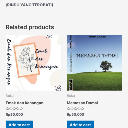
(
RINDU
YANG TEROBATI
)
Related products
Buku
Buku
Emak dan Kenangan
Memesan Damai
Rated
Rated
Rp
80,000
Rp
50,000
0
0
out
out
of
of
Add to cart
Add to cart
5
5