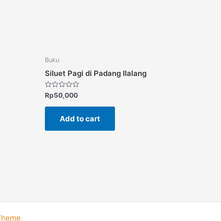
Buku
Siluet Pagi di Padang Ilalang
Rated
Rp
50,000
0
out
of
Add to cart
5
 Theme