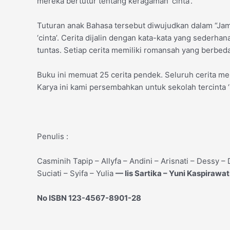
mereka bertutur tentang keragaman ‘cinta’.
Tuturan anak Bahasa tersebut diwujudkan dalam “J
‘cinta’. Cerita dijalin dengan kata-kata yang sederh
tuntas. Setiap cerita memiliki romansah yang berbeda
Buku ini memuat 25 cerita pendek. Seluruh cerita mer
Karya ini kami persembahkan untuk sekolah tercinta 
Penulis :
Casminih Tapip – Allyfa – Andini – Arisnati – Dessy – 
Suciati – Syifa – Yulia
— Iis Sartika – Yuni Kaspirawat
No ISBN 123-4567-8901-28