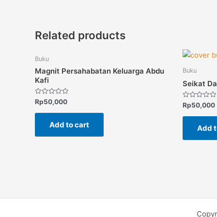
Related products
Buku
Magnit Persahabatan Keluarga Abdu
Buku
Kafi
Seikat D
Rated
Rp
50,000
Rated
Rp
50,000
0
0
out
out
of
of
Add to cart
5
Add t
5
Copyr