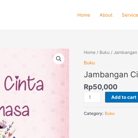
Home
About
Servic
Jambangan
Home
/
Buku
/ Jambangan 
Cinta
Buku
Anak
Jambangan Ci
Bangsa
quantity
Rp
50,000
Add to cart
Category:
Buku