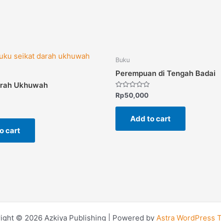
Buku
Perempuan di Tengah Badai
arah Ukhuwah
Rated
Rp
50,000
0
out
of
Add to cart
5
o cart
ight © 2026 Azkiya Publishing | Powered by
Astra WordPress