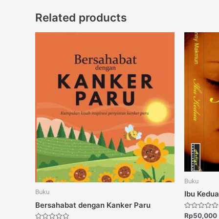
Related products
Buku
Buku
Ibu Kedua
Bersahabat dengan Kanker Paru
Rated
Rp
50,000