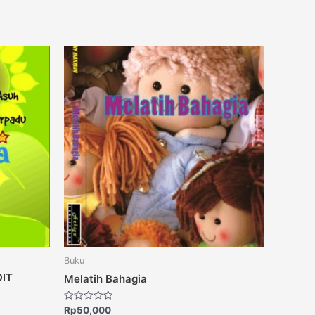
Buku
DIT
Melatih Bahagia
Rated
Rp
50,000