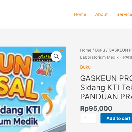
Home
About
Servic
GASKEUN
Home
/
Buku
/ GASKEUN PR
PROPOSAL
Laboratorium Medik – PA
-
Buku
Cara
GASKEUN PRO
Cepat
Lolos
Sidang KTI Te
Sidang
PANDUAN PRAK
KTI
Teknologi
Rp
95,000
Laboratorium
Add to cart
Medik
-