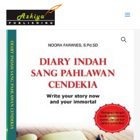
Skip
Main
to
Menu
content
Diary
Indah
Sang
Pahlawan
Cendikia
quantity