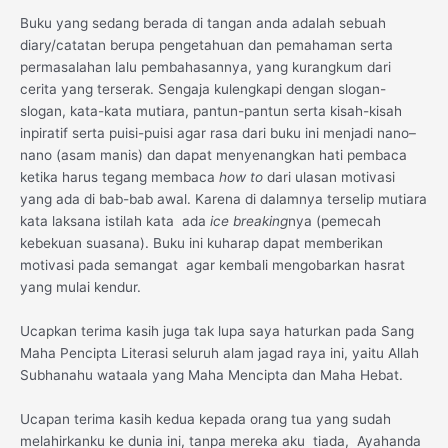
Buku yang sedang berada di tangan anda adalah sebuah
diary/catatan berupa pengetahuan dan pemahaman serta
permasalahan lalu pembahasannya, yang kurangkum dari
cerita yang terserak. Sengaja kulengkapi dengan slogan-
slogan, kata-kata mutiara, pantun-pantun serta kisah-kisah
inpiratif serta puisi-puisi agar rasa dari buku ini menjadi nano–
nano (asam manis) dan dapat menyenangkan hati pembaca
ketika harus tegang membaca
how to
dari ulasan motivasi
yang ada di bab-bab awal. Karena di dalamnya terselip mutiara
kata laksana istilah kata ada
ice breaking
nya (pemecah
kebekuan suasana). Buku ini kuharap dapat memberikan
motivasi pada semangat agar kembali mengobarkan hasrat
yang mulai kendur.
Ucapkan terima kasih juga tak lupa saya haturkan pada Sang
Maha Pencipta Literasi seluruh alam jagad raya ini, yaitu Allah
Subhanahu wataala yang Maha Mencipta dan Maha Hebat.
Ucapan terima kasih kedua kepada orang tua yang sudah
melahirkanku ke dunia ini, tanpa mereka aku tiada, Ayahanda