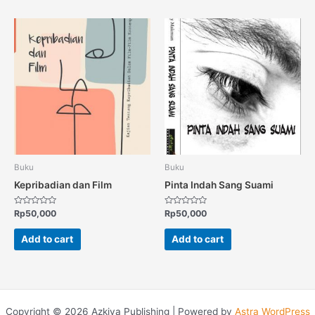
Buku
Buku
Kepribadian dan Film
Pinta Indah Sang Suami
Rated
Rated
Rp
50,000
Rp
50,000
0
0
out
out
of
of
Add to cart
Add to cart
5
5
Copyright © 2026 Azkiya Publishing | Powered by
Astra WordPress