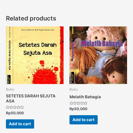
Related products
Buku
Buku
SETETES DARAH SEJUTA
Melatih Bahagia
ASA
Rated
Rp
50,000
0
Rated
Rp
50,000
out
0
of
out
Add to cart
5
of
Add to cart
5