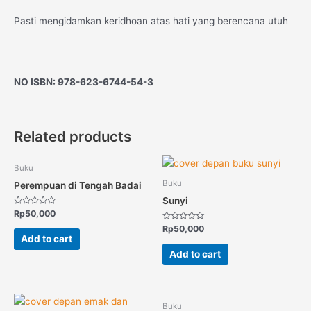
Pasti mengidamkan keridhoan atas hati yang berencana utuh
NO ISBN: 978-623-6744-54-3
Related products
Buku
Buku
Perempuan di Tengah Badai
Sunyi
Rated
Rp
50,000
0
out
Rated
Rp
50,000
of
0
Add to cart
5
out
of
Add to cart
5
Buku