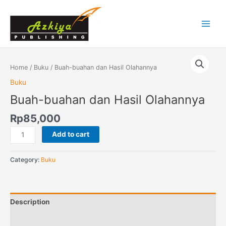
Skip
Main
to
Menu
content
Buah-
buahan
Home
/
Buku
/ Buah-buahan dan Hasil Olahannya
dan
Buku
Hasil
Buah-buahan dan Hasil Olahannya
Olahannya
quantity
Rp
85,000
Add to cart
Category:
Buku
Description
Reviews (0)