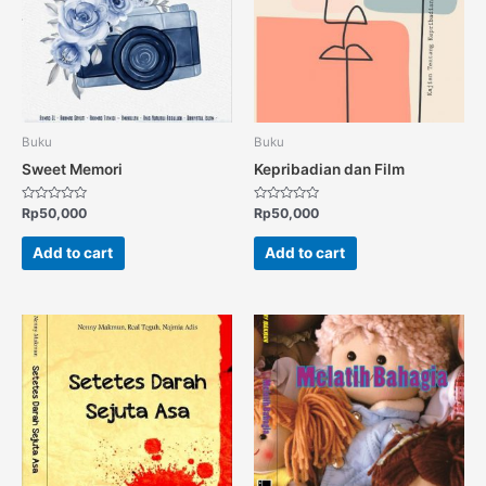
Buku
Buku
Sweet Memori
Kepribadian dan Film
Rated
Rated
Rp
50,000
Rp
50,000
0
0
out
out
of
of
Add to cart
Add to cart
5
5