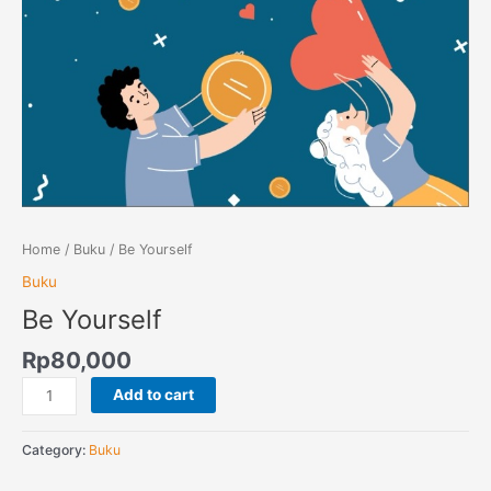
Home
/
Buku
/ Be Yourself
Buku
Be Yourself
Rp
80,000
Add to cart
Category:
Buku