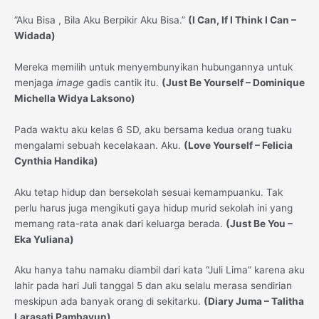
”Aku Bisa , Bila Aku Berpikir Aku Bisa.”
(I Can, If I Think I Can –
Widada)
Mereka memilih untuk menyembunyikan hubungannya untuk
menjaga
image
gadis cantik itu.
(Just Be Yourself – Dominique
Michella Widya Laksono)
Pada waktu aku kelas 6 SD, aku bersama kedua orang tuaku
mengalami sebuah kecelakaan. Aku.
(Love Yourself –
Felicia
Cynthia Handika)
Aku tetap hidup dan bersekolah sesuai kemampuanku. Tak
perlu harus juga mengikuti gaya hidup murid sekolah ini yang
memang rata-rata anak dari keluarga berada.
(Just Be You –
Eka Yuliana)
Aku hanya tahu namaku diambil dari kata “Juli Lima” karena aku
lahir pada hari Juli tanggal 5 dan aku selalu merasa sendirian
meskipun ada banyak orang di sekitarku.
(Diary Juma –
Talitha
Larasati Pambayun)