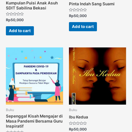
Kumpulan Puisi Anak Asuh
Pinta Indah Sang Suami
SDIT Sabilina Bekasi
Rated
Rp
50,000
0
Rated
Rp
50,000
out
0
of
out
Add to cart
5
of
Add to cart
5
Buku
Buku
Sepenggal Kisah Mengajar di
Ibu Kedua
Masa Pandemi Bersama Guru
Inspiratif
Rated
Rp
50,000
0