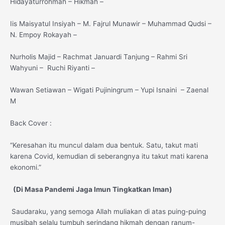
Hidayaturrohmah – Hikmah –
Iis Maisyatul Insiyah – M. Fajrul Munawir – Muhammad Qudsi –
N. Empoy Rokayah –
Nurholis Majid – Rachmat Januardi Tanjung – Rahmi Sri
Wahyuni – Ruchi Riyanti –
Wawan Setiawan – Wigati Pujiningrum – Yupi Isnaini – Zaenal
M
Back Cover :
“Keresahan itu muncul dalam dua bentuk. Satu, takut mati
karena Covid, kemudian di seberangnya itu takut mati karena
ekonomi.”
(
Di Masa Pandemi Jaga Imun Tingkatkan Iman)
Saudaraku, yang semoga Allah muliakan di atas puing-puing
musibah selalu tumbuh serindang hikmah dengan ranum-