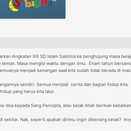
tarkan Angkatan XIII SD Islam Sabilina ke penghujung masa bel
man. Masa mengisi waktu dengan ilmu. Enam tahun bersama te
emuanya menjadi kenangan saat kita sudah tidak berada di masa
angannya sendiri. Semua menjadi cerita dan bagian hidup kita.
idup yang harus kita lalui.
oa-doa kepada Sang Pencipta, atau kelak Allah berikan kebaika
 sekitar. Nak, seperti apakah dirimu ingin dikenang kelak? Ins