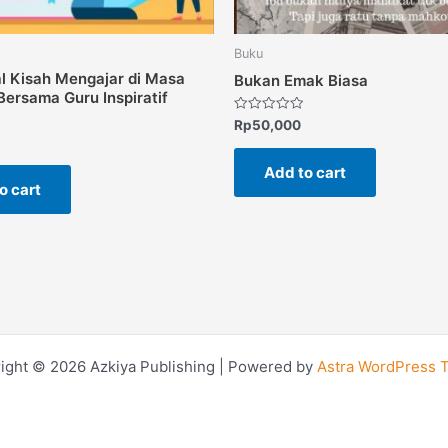
Buku
l Kisah Mengajar di Masa
Bukan Emak Biasa
ersama Guru Inspiratif
Rated
Rp
50,000
0
out
of
Add to cart
5
o cart
ight © 2026 Azkiya Publishing | Powered by
Astra WordPress