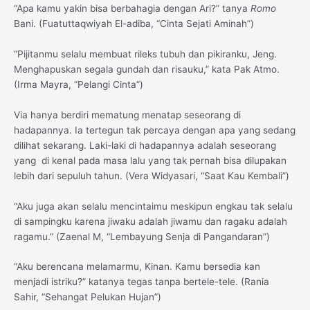
“Apa kamu yakin bisa berbahagia dengan Ari?” tanya
Romo
Bani. (Fuatuttaqwiyah El-adiba, “Cinta Sejati Aminah”)
“Pijitanmu selalu membuat rileks tubuh dan pikiranku, Jeng.
Menghapuskan segala gundah dan risauku,” kata Pak Atmo.
(Irma Mayra, “Pelangi Cinta”)
Via hanya berdiri mematung menatap seseorang di
hadapannya. Ia tertegun tak percaya dengan apa yang sedang
dilihat sekarang. Laki-laki di hadapannya adalah seseorang
yang di kenal pada masa lalu yang tak pernah bisa dilupakan
lebih dari sepuluh tahun. (Vera Widyasari, “Saat Kau Kembali”)
“Aku juga akan selalu mencintaimu meskipun engkau tak selalu
di sampingku karena jiwaku adalah jiwamu dan ragaku adalah
ragamu.” (Zaenal M, “Lembayung Senja di Pangandaran”)
“Aku berencana melamarmu, Kinan. Kamu bersedia kan
menjadi istriku?” katanya tegas tanpa bertele-tele. (Rania
Sahir, “Sehangat Pelukan Hujan”)