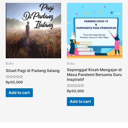
Buku
Buku
Sepenggal Kisah Mengajar di
Siluet Pagi di Padang Ilalang
Masa Pandemi Bersama Guru
Inspiratif
Rated
Rp
50,000
0
out
Rated
Rp
50,000
of
Add to cart
0
5
out
of
Add to cart
5