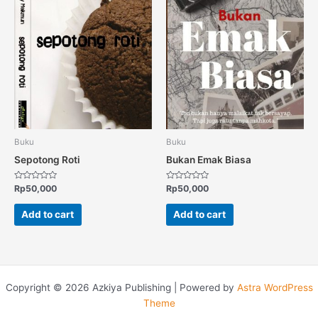
Buku
Buku
Sepotong Roti
Bukan Emak Biasa
Rated
Rated
Rp
50,000
Rp
50,000
0
0
out
out
of
of
Add to cart
Add to cart
5
5
Copyright © 2026 Azkiya Publishing | Powered by
Astra WordPress
Theme