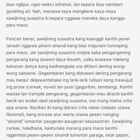
bisa nglipur, ngisi wektu istirahat, lan kepara bisa nambani
gorehing ati. Nah, menawa kaya mangkene kaya-kaya
sawijining susastra ki kepara nggawa maneka daya kanggo
para maos.
Pancen bener, sawijining susastra kang kaanggit kanthi pener
tansah nggawa piranti sinandi kang bisa migunani tumraping
para maos. Jer sawijining susastra cinipta saka pengangening
pengarang kang duweni daya linuwih, yaiku kuwawa ndeleng
kahanan donya kang kadhangkala ora dititeni dening wong-
wong sabaene. Gegambaran kang diduweni dening pengarang
mau banjur diejawantahake ing larik-larik tulisan kang mawujud
ing prosa (cerkak, novel) lan puisi (geguritan, tembang). Kanthi
wasise lan trampile pengarang, gegambaran mau diracik kanthi
becik lan endah dadi sawijining susastra, ora mung mlaha crita
apa anane. Racikan iki kang diarani crita rekan (
rekaan
utawa
fiksional
), kang ancase atur warta utawa pesen nanging
“sinandi” lumantar paugeran-paugeran kasusastran. Sawijining
cerkak, tuladhane, kaaturake marang para maos kanthi
nggembol pesen-pesen sinandi lumantar paraga,
latar
papan,