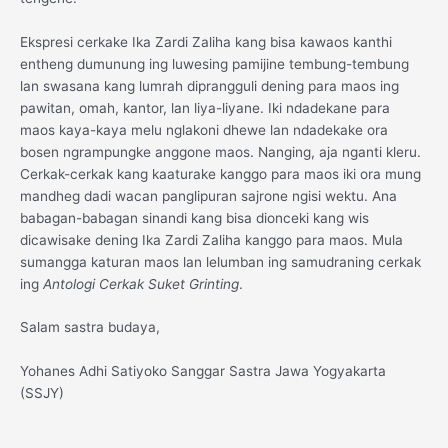
Ekspresi cerkake Ika Zardi Zaliha kang bisa kawaos kanthi
entheng dumunung ing luwesing pamijine tembung-tembung
lan swasana kang lumrah diprangguli dening para maos ing
pawitan, omah, kantor, lan liya-liyane. Iki ndadekane para
maos kaya-kaya melu nglakoni dhewe lan ndadekake ora
bosen ngrampungke anggone maos. Nanging, aja nganti kleru.
Cerkak-cerkak kang kaaturake kanggo para maos iki ora mung
mandheg dadi wacan panglipuran sajrone ngisi wektu. Ana
babagan-babagan sinandi kang bisa dionceki kang wis
dicawisake dening Ika Zardi Zaliha kanggo para maos. Mula
sumangga katuran maos lan lelumban ing samudraning cerkak
ing
Antologi Cerkak Suket Grinting
.
Salam sastra budaya,
Yohanes Adhi Satiyoko Sanggar Sastra Jawa Yogyakarta
(SSJY)