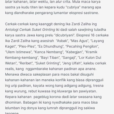
latar
kahanan,
latar
wektu, lan
alur
crita. Mula maca karya
sastra ya kudu titen lan kepara kudu “cubriya” marang apa
kang diandharake pengarang lumantar ekspresi sastrane.
Cerkak-cerkak kang kaanggit dening Ika Zardi Zaliha ing
Antologi Cerkak Suket Grinting
iki dadi salah sawjining tuladha
karya sastra Jawa kang prelu “dicubriyani”. Ekspresi 16 cerkake
Ika Zardi Zaliha kang asesirah “Asbak”, “Mas Agus”, “Layang
Kaget”, “Ples-Ples”, “Es Dhundhung”, “Pecahing Pengilon”,
“Ulem Istimewa”, “Kanca Nembang”, “Kabegjan”, “Kramik
Kembang-kembang”, “Bayi Tiban”, “Sangaji”, “Lor Kulon Dul
Wetan”, “Reribet”, “Suket Grinting”, “Jeng Ulfah”, kalebu cerkak
realis, kang nggambarake kahanan padinan apa anane.
Menawa diwaca sakeplasan para maos bakal disuguhi
kahanan-kahanan lan maneka konflik kang biasa diprangguli
ing urip padinan, kayata wong kang adigang adigung, tresna
kang wurung, rebut kuwasa ing kluwarga lan pawiyatan.
Kepara kahanan pageblug korona dadi
latar
swasana kang
dhominan. Babagan iki kang nyedhakake para maos bisa
lelumban ing donya kang lumrah diprangguli ing sakiwa
tengene.