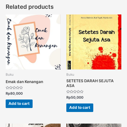
Related products
Buku
Buku
SETETES DARAH SEJUTA
Emak dan Kenangan
ASA
Rated
Rp
80,000
0
Rated
Rp
50,000
out
0
of
out
Add to cart
5
of
Add to cart
5